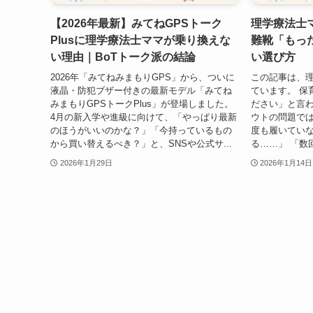
【2026年最新】みてねGPSトーク
理学療法士
Plusに理学療法士ママが乗り換えな
難靴「もっ
い理由｜BoTトーク派の結論
い選び方
2026年「みてねみまもりGPS」から、ついに
この記事は、理
液晶・防犯ブザー付きの最新モデル「みてね
ています。 保
みまもりGPSトークPlus」が登場しました。
ださい」と言
4月の新入学や進級に向けて、「やっぱり最新
ウトの問題では
のほうがいいのかな？」「今持っているもの
度も履いてい
から買い替えるべき？」と、SNSや公式サ...
る……」 「数
2026年1月29日
2026年1月14日