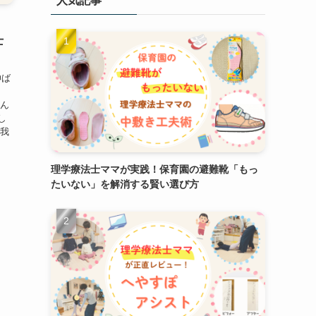
人気記事
】
士
伸ば
る
さん
し
い我
理学療法士ママが実践！保育園の避難靴「もっ
たいない」を解消する賢い選び方