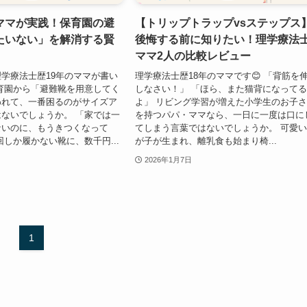
ママが実践！保育園の避
【トリップトラップvsステップス
たいない」を解消する賢
後悔する前に知りたい！理学療法
ママ2人の比較レビュー
学療法士歴19年のママが書い
理学療法士歴18年のママです😊 「背筋を
育園から「避難靴を用意してく
しなさい！」 「ほら、また猫背になって
われて、一番困るのがサイズア
よ」 リビング学習が増えた小学生のお子
ないでしょうか。 「家では一
を持つパパ・ママなら、一日に一度は口に
ないのに、もうきつくなって
てしまう言葉ではないでしょうか。 可愛
回しか履かない靴に、数千円...
が子が生まれ、離乳食も始まり椅...
2026年1月7日
1