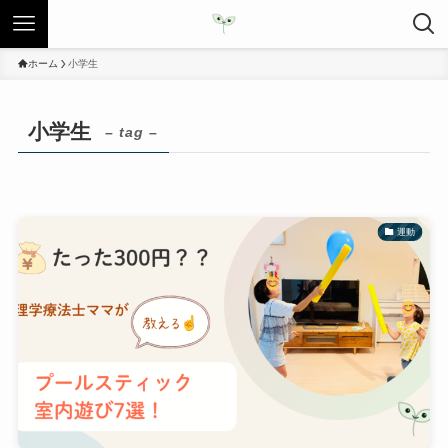
ホーム
小学生
小学生
– tag –
運動