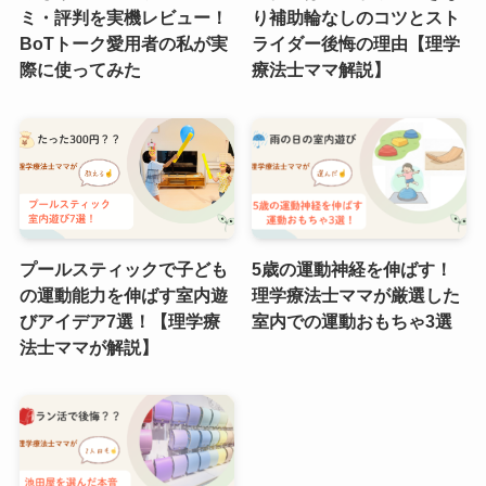
ミ・評判を実機レビュー！
り補助輪なしのコツとスト
BoTトーク愛用者の私が実
ライダー後悔の理由【理学
際に使ってみた
療法士ママ解説】
プールスティックで子ども
5歳の運動神経を伸ばす！
の運動能力を伸ばす室内遊
理学療法士ママが厳選した
びアイデア7選！【理学療
室内での運動おもちゃ3選
法士ママが解説】