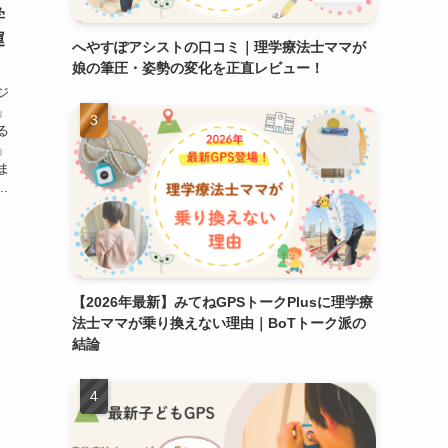
学
運
へやすぽアシストの口コミ｜理学療法士ママが
娘の筆圧・姿勢の変化を正直レビュー！
ジ
」
る
」
ま
.
【2026年最新】みてねGPSトークPlusに理学療
法士ママが乗り換えない理由｜BoTトーク派の
結論