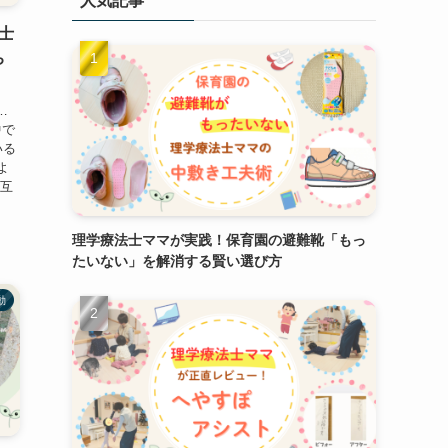
人気記事
士
ち
…
中で
いる
よ
お互
理学療法士ママが実践！保育園の避難靴「もっ
たいない」を解消する賢い選び方
動