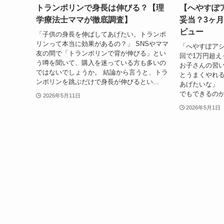
トランポリンで身長は伸びる？【理
【へやすぽ
学療法士ママが徹底調査】
妥当？3ヶ
ビュー
「子供の身長を伸ばしてあげたい。トランポ
リンって本当に効果があるの？」 SNSやママ
「へやすぽアシ
友の間で「トランポリンで背が伸びる」とい
回で1万円超え
う噂を聞いて、購入を迷っている方も多いの
お子さんの習
ではないでしょうか。 結論から言うと、トラ
とうまくやれ
ンポリンを跳ぶだけで身長が伸びるとい...
あげたいな」 
でもできるのか
2026年5月11日
2026年5月1日