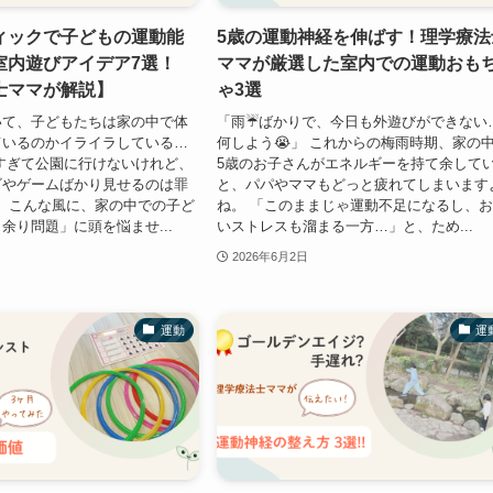
ィックで子どもの運動能
5歳の運動神経を伸ばす！理学療法
室内遊びアイデア7選！
ママが厳選した室内での運動おも
士ママが解説】
ゃ3選
いて、子どもたちは家の中で体
「雨☔️ばかりで、今日も外遊びができない
ているのかイライラしている…
何しよう😭」 これからの梅雨時期、家の
暑すぎて公園に行けないけれど、
5歳のお子さんがエネルギーを持て余して
ビやゲームばかり見せるのは罪
と、パパやママもどっと疲れてしまいます
」 こんな風に、家の中での子ど
ね。 「このままじゃ運動不足になるし、
余り問題」に頭を悩ませ...
いストレスも溜まる一方…」と、ため...
2026年6月2日
運動
運