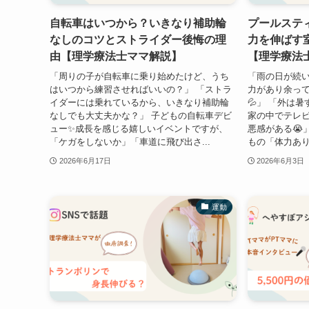
自転車はいつから？いきなり補助輪
プールステ
なしのコツとストライダー後悔の理
力を伸ばす
由【理学療法士ママ解説】
【理学療法
「周りの子が自転車に乗り始めたけど、うち
「雨の日が続
はいつから練習させればいいの？」 「ストラ
力があり余っ
イダーには乗れているから、いきなり補助輪
💦」 「外は
なしでも大丈夫かな？」 子どもの自転車デビ
家の中でテレ
ュー✨成長を感じる嬉しいイベントですが、
悪感がある😭
「ケガをしないか」「車道に飛び出さ...
もの「体力あり
2026年6月17日
2026年6月3日
運動