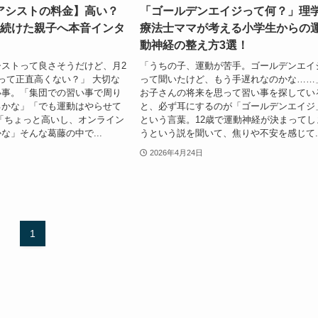
アシストの料金】高い？
「ゴールデンエイジって何？」理
月続けた親子へ本音インタ
療法士ママが考える小学生からの
動神経の整え方3選！
ストって良さそうだけど、月2
「うちの子、運動が苦手。ゴールデンエイ
って正直高くない？」 大切な
って聞いたけど、もう手遅れなのかな……
い事。「集団での習い事で周り
お子さんの将来を思って習い事を探してい
るかな」「でも運動はやらせて
と、必ず耳にするのが「ゴールデンエイジ
「ちょっと高いし、オンライン
という言葉。12歳で運動神経が決まってし
な」そんな葛藤の中で...
うという説を聞いて、焦りや不安を感じて..
2026年4月24日
1